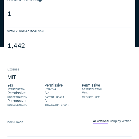
DEPENDENT PROJECTS
1
WEEKLY DOWNLOADS
GLOBAL
1,442
LICENSE
MIT
Yes
Permissive
Permissive
ATTRIBUTION
LINKING
DISTRIBUTION
Permissive
No
Yes
MODIFICATION
PATENT GRANT
PRIVATE USE
Permissive
No
SUBLICENSING
TRADEMARK GRANT
All Versions
Group by Version
DOWNLOADS