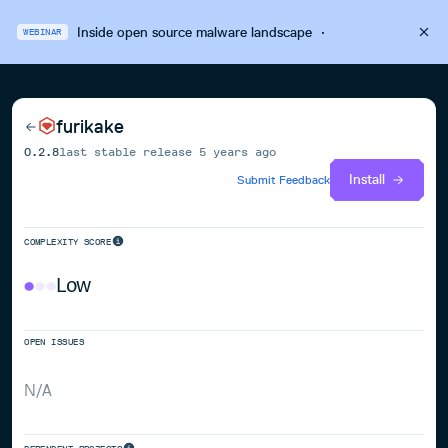
Inside open source malware landscape
·
WEBINAR
furikake
0.2.8
last stable release
5 years ago
Install
Submit Feedback
COMPLEXITY SCORE
Low
OPEN ISSUES
N/A