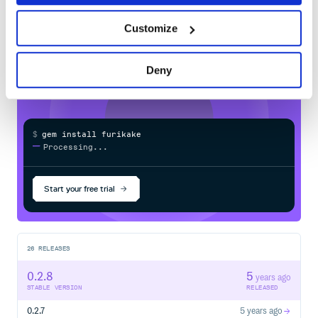
    - vpc

    - rds

backlog:

Customize
Learn how to distribute
furikake
in your
  projects:

    - space_id: 'your-backlog-space-id'

own private
RubyGems
registry
      api_key: 'your-backlog-api-key'

      top_level_domain: 'your-backlog-top-level-domain'

Deny
      wiki_id: your-wiki-id

      wiki_name: 'your-wiki-name'

      header: >

        # Test Header

        [toc]

$
g
e
m
i
n
s
t
a
l
l
f
u
r
i
k
a
k
e
        ## Sub Header

/
Processing...
      footer: >

        ## Test Footer

Start your free trial
キー以下の属性値については, ドキュメント
resources
化する対象のリソースとなります.
26
RELEASES
Step 4: Run
0.2.8
5
years ago
# ドキュメント化する情報を標準出力に出力する

STABLE VERSION
RELEASED
bundle exec furikake show

0.2.7
5 years ago
# ドキュメント化する情報を wiki に登録する
