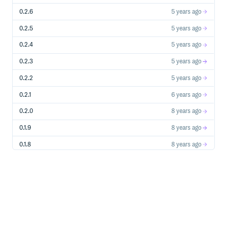
0.2.6
5 years ago
0.2.5
5 years ago
Step x: Monitor
コマンドを利用することで,
コマンド
monitor
publish
0.2.4
5 years ago
を常駐化することが可能です.
0.2.3
5 years ago
# 1 時間毎に対象をチェックして wiki に登録する

0.2.2
5 years ago
bundle exec furikake monitor

0.2.1
6 years ago
# 10 分毎に対象をチェックして wiki に登録する

0.2.0
8 years ago
0.1.9
8 years ago
Tips
0.1.8
8 years ago
検索対象リソース追加 (addons ディレクトリ)
0.1.7
8 years ago
furikake コマンドを実行するカレントディレクトリに
0.1.6
8 years ago
ディレクトリを作成し, 以下のようなコードを指
addons
定されたファイル名で作成することで, 検索対象リソース
0.1.5
8 years ago
に追加することが可能です. (
コマンドで自動的に
setup
生成することも可能です.)
0.1.4
8 years ago