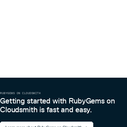
スを追加することが可能です.
module Furikake

  module Resources

    module Ec2

      def report(format = nil)

        instance = get_resources

        contents = {

          title: 'EC2',

          resources: [

            {

               subtitle: '',

               header: ['Name', 'Instance ID', 'Instance
                        'Availability Zone', 'Private IP
                        'Public IP Address', 'State'],

               resource: instance

            }

          ]

        }

        Furikake::Formatter.shaping(format, contents)

      end

RUBYGEMS ON CLOUDSMITH
      def get_resources

Getting started with RubyGems on
        ec2 = Aws::EC2::Client.new

        params = {}

Cloudsmith is fast and easy.
        instances = []

        loop do

          res = ec2.describe_instances(params)
