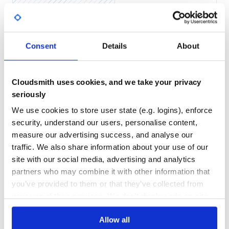
BACKLOG_API キーについても環境変数に指定すること
も可能です.
Yes
No Data
GITHUB STARS
DEPENDENCIES
Consent
Details
About
TOTAL
Step 3: Generate && Modify .frikake.yml
10
8
If you’re starting on a fresh furikake project, you can use
furikake to generate your .furikake.yml:
Cloudsmith uses cookies, and we take your privacy
DEPENDENCIES
DEPENDENCIES
OUTDATED
DEPRECATED
seriously
We use cookies to store user state (e.g. logins), enforce
0
0
以下のように .furikake.yml が生成されるので, 環境に応じ
security, understand our users, personalise content,
THREAT MODELLING
REPO AUDITS
て必要な箇所を修正して下さい.
measure our advertising success, and analyse our
traffic. We also share information about your use of our
resources:

No
No
site with our social media, advertising and analytics
  aws:

    - clb

partners who may combine it with other information that
    - vpc_endpoint

39
    - security_group

you’ve provided to them or that they’ve collected from
    - ec2

Maintenance
your use of their services. We don't display ads on-site.
    - kinesis

    - lambda

    - alb

60
    - directory_service

Allow all
    - elasticsearch_service

Docs