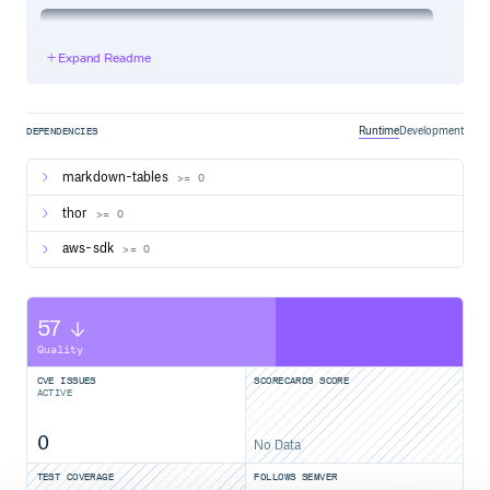
Expand Readme
Or install it yourself as:
Runtime
Development
DEPENDENCIES
markdown-tables
>= 0
Getting Started
thor
>= 0
Step 1: Create Wiki Page
aws-sdk
>= 0
Backlog の wiki を作成し, wiki ID を控えておく (後の
.furikake.yml で利用する)
57
Step 2: Write .envrc
Quality
とりあえずは, direnv と組み合わせて利用することを想定
しており, AWS のクレデンシャル情報は .envrc に記載し
CVE ISSUES
SCORECARDS SCORE
て下さい.
ACTIVE
0
export AWS_PROFILE=your-profile

No Data
TEST COVERAGE
FOLLOWS SEMVER