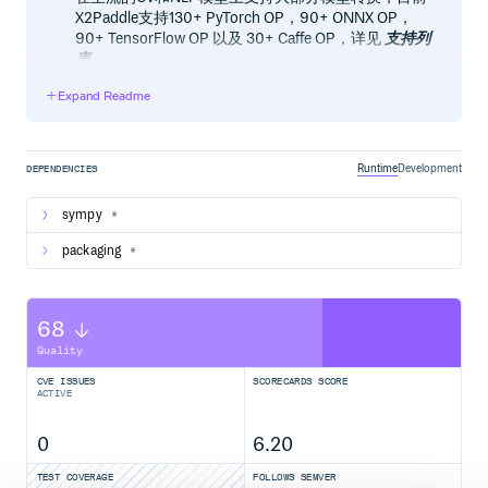
X2Paddle支持130+ PyTorch OP，90+ ONNX OP，
90+ TensorFlow OP 以及 30+ Caffe OP，详见
支持列
表
简洁易用
Expand Readme
一条命令行或者一个API即可完成模型转换
能力
Runtime
Development
DEPENDENCIES
预测模型转换
sympy
*
支持Caffe/TensorFlow/ONNX/PyTorch的模型一键转
为飞桨的预测模型，并使用
packaging
*
PaddleInference/PaddleLite进行CPU/GPU/Arm等设
备的部署
PyTorch训练项目转换
68
支持PyTorch项目Python代码（包括训练、预测）一
键转为基于飞桨框架的项目代码，帮助开发者快速迁
Quality
移项目，并可享受AIStudio平台对于飞桨框架提供的
CVE ISSUES
SCORECARDS SCORE
海量免费计算资源
【新功能，试一下！】
ACTIVE
API对应文档
详细的API文档对比分析，帮助开发者快速从PyTorch
0
6.20
框架的使用迁移至飞桨框架的使用，大大降低学习成
本
【新内容，了解一下！】
TEST COVERAGE
FOLLOWS SEMVER