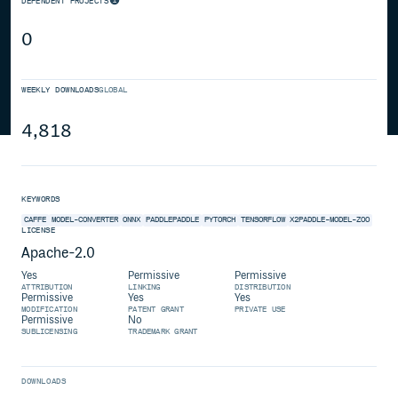
DEPENDENT PROJECTS
0
WEEKLY DOWNLOADS
GLOBAL
4,818
KEYWORDS
CAFFE
MODEL-CONVERTER
ONNX
PADDLEPADDLE
PYTORCH
TENSORFLOW
X2PADDLE-MODEL-ZOO
LICENSE
Apache-2.0
Yes
Permissive
Permissive
ATTRIBUTION
LINKING
DISTRIBUTION
Permissive
Yes
Yes
MODIFICATION
PATENT GRANT
PRIVATE USE
Permissive
No
SUBLICENSING
TRADEMARK GRANT
DOWNLOADS