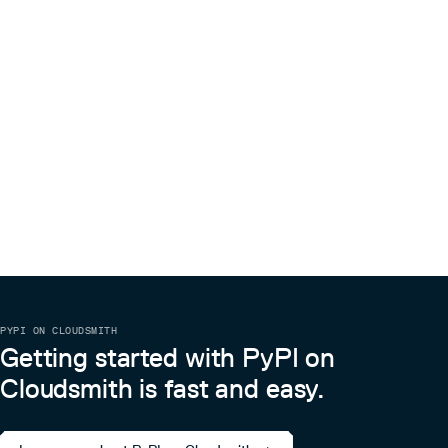
X2Paddle API
0.8.3
6 years ago
目前X2Paddle提供API方式转换模型，可参考X2PaddleAPI
0.8.2
6 years ago
一键转换Paddle-Lite支持格式
0.8.0
6 years ago
可参考使用X2paddle导出Paddle-Lite支持格式
0.7.4
6 years ago
功能二：PyTorch模型训练迁移
0.7.3
6 years ago
项目转换包括3个步骤
0.7.2
6 years ago
项目代码预处理
0.7.1
7 years ago
代码/预训练模型一键转换
转换后代码后处理
0.7.0
7 years ago
详见PyTorch训练项目转换文档。
0.6.0
7 years ago
0.5.2
7 years ago
使用VisualDL进行模型转换
PYPI ON CLOUDSMITH
飞桨可视化工具VisualDL已经将模型转换工具部署在官网
0.5.1
7 years ago
Getting started with PyPI on
提供服务，可以点击服务链接进行在线的ONNX2Paddle模
0.5.0
7 years ago
型转换。
Cloudsmith is fast and easy.
0.4.6
7 years ago
使用教程
0.4.4
7 years ago