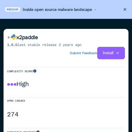
Inside open source malware landscape
·
WEBINAR
x2paddle
1.6.0
last stable release
2 years ago
Install
Submit Feedback
COMPLEXITY SCORE
High
OPEN ISSUES
274