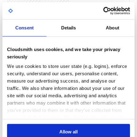
安装
No
No Data
GITHUB STARS
DEPENDENCIES
环境依赖
Consent
Details
About
TOTAL
python >= 3.8
754
2
paddlepaddle >= 2.2.2 (官方验证到
)
3.0.0beta1
Cloudsmith uses cookies, and we take your privacy
tensorflow == 1.14 (如需转换TensorFlow模型。其中
DEPENDENCIES
DEPENDENCIES
OUTDATED
DEPRECATED
模型已在
测试通过)
test_benchmark
2.16.1
seriously
onnx >= 1.6.0 (如需转换ONNX模型，其中
We use cookies to store user state (e.g. logins), enforce
0
0
模型已在
测试通过)
test_benchmark
1.17.0
security, understand our users, personalise content,
torch >= 1.5.0 (如需转换PyTorch模型，其中
THREAT MODELLING
REPO AUDITS
模型已在
测试通过)
measure our advertising success, and analyse our
test_benchmark
2.4.1
paddlelite >= 2.9.0 (如需一键转换成Paddle-Lite支持格
traffic. We also share information about your use of our
式,推荐最新版本)
No
No
site with our social media, advertising and analytics
partners who may combine it with other information that
说明：以上测试通过的版本，不代表 X2Paddle 支持相应版
76
本中的所有算子，仅表示可在此环境中使用。具体支持的
you’ve provided to them or that they’ve collected from
算子请详见 支持列表
Maintenance
your use of their services. We don't display ads on-site.
60
pip安装(推荐）
Allow all
Docs
如需使用稳定版本，可通过pip方式安装X2Paddle：