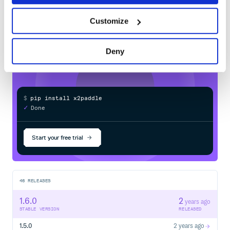
Customize
Learn how to distribute
x2paddle
in
your own private
PyPI
registry
源码安装
Deny
如需体验最新功能，可使用源码安装方式：
git clone https://github.com/PaddlePaddle/X2Paddle.git

cd X2Paddle

git checkout develop

$
p
i
p
i
n
s
t
a
l
l
x
2
p
a
d
d
l
e
/
✓
Done
Processing...
快速开始
Start your free trial
功能一：推理模型转换
PyTorch模型转换
46
RELEASES
from x2paddle.convert import pytorch2paddle

1.6.0
2
years ago
pytorch2paddle(module=torch_module,

STABLE VERSION
RELEASED
               save_dir="./pd_model",

               jit_type="trace",

               input_examples=[torch_input])

1.5.0
2 years ago