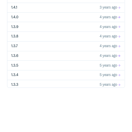
# module (torch.nn.Module): PyTorch的Module。

# save_dir (str): 转换后模型的保存路径。

1.4.1
3 years ago
# jit_type (str): 转换方式。默认为"trace"。

1.4.0
4 years ago
1.3.9
4 years ago
模式以及更多细节可参考PyTorch模型转换文档。
script
1.3.8
4 years ago
TensorFlow模型转换
1.3.7
4 years ago
1.3.6
4 years ago
1.3.5
5 years ago
ONNX模型转换
1.3.4
5 years ago
1.3.3
5 years ago
1.3.2
5 years ago
Caffe模型转换
1.3.1
5 years ago
1.3.0
5 years ago
转换参数说明
1.2.3
5 years ago
参数 作用 –framework 源模型类型 (tensorflow、caffe、