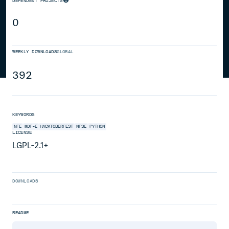
DEPENDENT PROJECTS
0
WEEKLY DOWNLOADS
GLOBAL
392
KEYWORDS
NFE
MDF-E
HACKTOBERFEST
NFSE
PYTHON
LICENSE
LGPL-2.1+
DOWNLOADS
README