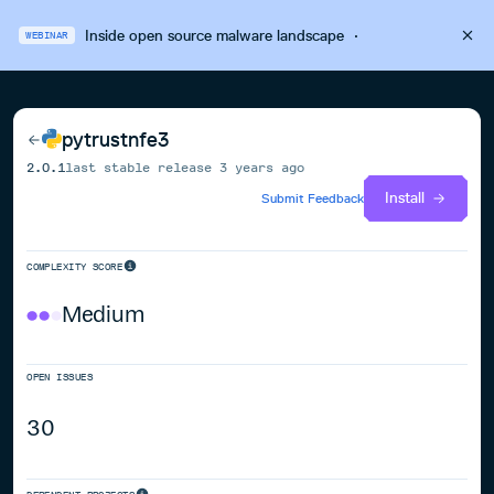
Inside open source malware landscape
·
WEBINAR
pytrustnfe3
2.0.1
last stable release
3 years ago
Install
Submit Feedback
COMPLEXITY SCORE
Medium
OPEN ISSUES
30