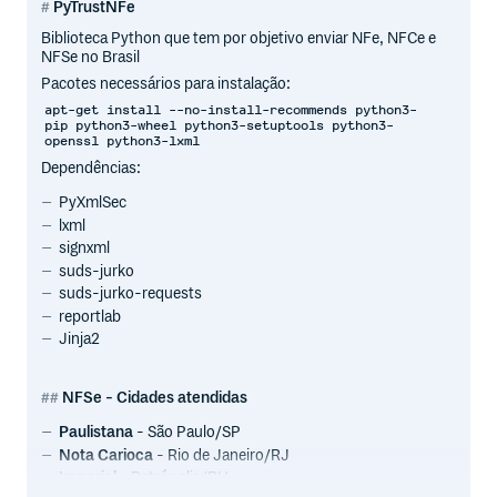
PyTrustNFe
Biblioteca Python que tem por objetivo enviar NFe, NFCe e
NFSe no Brasil
Pacotes necessários para instalação:
apt-get install --no-install-recommends python3-
pip python3-wheel python3-setuptools python3-
openssl python3-lxml
Dependências:
PyXmlSec
lxml
signxml
suds-jurko
suds-jurko-requests
reportlab
Jinja2
NFSe - Cidades atendidas
Paulistana
- São Paulo/SP
Nota Carioca
- Rio de Janeiro/RJ
Imperial
- Petrópolis/RH