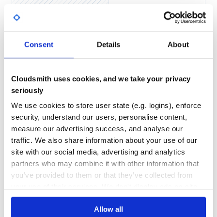
全面完善的组件、解决方案和系统文档。格式更规范与
Yes
No Data
开发者友好
升级了LinkSDK，新增设备引导服务、设备诊断、日志
GITHUB STARS
DEPENDENCIES
TOTAL
上报功能
Consent
Details
About
新增蓝牙配网、Wi-Fi Camera、OLED等组件，解决方案
4,627
0
能直接调用
DEPENDENCIES
DEPENDENCIES
OUTDATED
DEPRECATED
Cloudsmith uses cookies, and we take your privacy
AliOS Things 3.3支持硬件
seriously
0
0
AliOS Things 3.3
版本支持官方已适配如下硬件
We use cookies to store user state (e.g. logins), enforce
THREAT MODELLING
REPO AUDITS
HaaS100
security, understand our users, personalise content,
HaaS EDU K1
measure our advertising success, and analyse our
HaaS200
No
No
traffic. We also share information about your use of our
site with our social media, advertising and analytics
文档
55
partners who may combine it with other information that
Maintenance
快速上手
you’ve provided to them or that they’ve collected from
your use of their services. We don't display ads on-site.
参考：HaaS100快速开始
80
参考：HaaS EDU K1快速开始
Docs
Allow all
参考：HaaS200快速开始