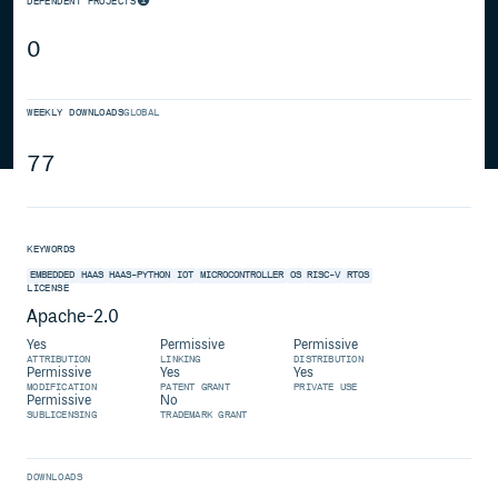
DEPENDENT PROJECTS
0
WEEKLY DOWNLOADS
GLOBAL
77
KEYWORDS
EMBEDDED
HAAS
HAAS-PYTHON
IOT
MICROCONTROLLER
OS
RISC-V
RTOS
LICENSE
Apache-2.0
Yes
Permissive
Permissive
ATTRIBUTION
LINKING
DISTRIBUTION
Permissive
Yes
Yes
MODIFICATION
PATENT GRANT
PRIVATE USE
Permissive
No
SUBLICENSING
TRADEMARK GRANT
DOWNLOADS