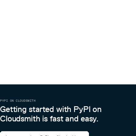
python轻应用：micropython引擎升级到V1.17；API对齐
HaaS轻应用接口标准；新增BLE支持；GPIO适配层重
构；封装Python视觉AI接口
components：新增linkkit、ble_mesh、genie_service
组件用于天猫精灵IoT生态的接入；
ucloud_ai：增加车牌识别和人体检测接口
solutions：根据系统性能决定-j线程数量提升编译速度;
新增linkkit_genie_demo案例：基于HaaS200通过Wi-Fi
接入天猫精灵IoT生态的案例；新增genie_mesh_demo
案例：基于HaaS200实现可被天猫精灵连接的ble mesh
posix：头文件标准化
libc_stub：支持libc多线程
rhino：支持libc多线程
http：修复因为http buffer大小更新导致ota栈溢出问题
ota：修复ota断点续传失效问题
PYPI ON CLOUDSMITH
driver：新增PWM AOS接口；修复UART发送数据流中
Getting started with PyPI on
间会有过长的间隔的问题。
Cloudsmith is fast and easy.
特别感谢为本期迭代提出宝贵意见和建议的开发者：陈文
源、莫学良等