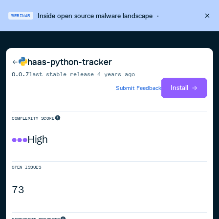
Inside open source malware landscape
·
WEBINAR
haas-python-tracker
0.0.7
last stable release
4 years ago
Install
Submit Feedback
COMPLEXITY SCORE
High
OPEN ISSUES
73