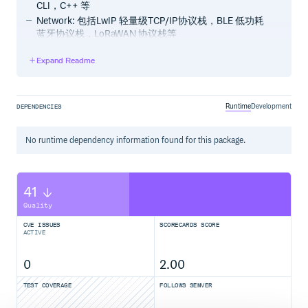
CLI，C++ 等
Network: 包括LwIP 轻量级TCP/IP协议栈，BLE 低功耗
蓝牙协议栈，LoRaWAN 协议栈等
Security: 包括TLS(mbedTLS and cutomized iTLS)，
Expand Readme
ID2，SST(Trusted Storage)，Crypto，TEE(Trusted
Execution Environment) 等
AOS API: AliOS Things 提供给应用软件和组件的API
VFS驱动框架：设备驱动提供给组件和应用的服务接口
Runtime
Development
DEPENDENCIES
Component: 阿里巴巴增值和常用的物联网组件，包括
LinkSDK，OTA(安全差分升级)，ulog(日志服务)，
No
runtime
dependency information found for this package.
uData(传感器框架)，uDisplay(图形接口)，WiFi配网 等
Application: 丰富的示例代码
所有的模块都作为组件的形式存在，通过yaml进行配置，
41
应用程序可以很方便的选择需要的组件。
Quality
CVE ISSUES
SCORECARDS SCORE
ACTIVE
AliOS Things 3.3新功能介绍
统一的VFS接入方式，更标准的应用开发模式
0
2.00
更小的系统，yaml构建方式更直观
TEST COVERAGE
FOLLOWS SEMVER
更全面的JavaScript和MicroPython轻应用开发框架的支
持