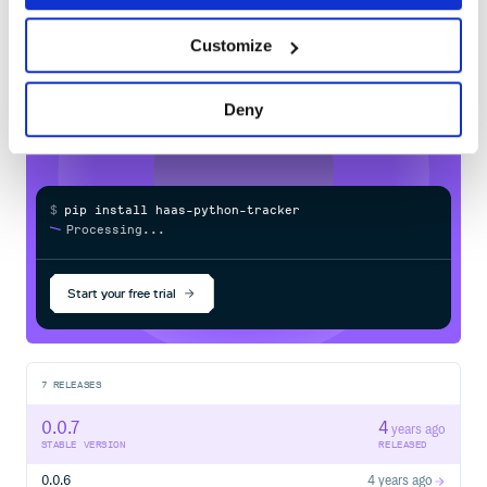
文档中心
Learn how to distribute
haas-python-
Customize
tracker
in your own private
PyPI
请到HaaS官方网站 文档中心查看。
registry
贡献代码
Deny
参考：开发者贡献。
物联网平台
AliOS Things 能帮助你更加快速地接入阿里云物联网平
$
p
i
p
i
n
s
t
a
l
l
h
a
a
s
-
p
y
t
h
o
n
-
t
r
a
c
k
e
r
台。
/
✓
Done
Processing...
社区
Start your free trial
技术交流群(钉钉)
HaaS技术社区
7
RELEASES
License
0.0.7
4
years ago
AliOS Things 开源源码遵循 Apache 2.0 license 开源协议。
STABLE VERSION
RELEASED
0.0.6
4 years ago