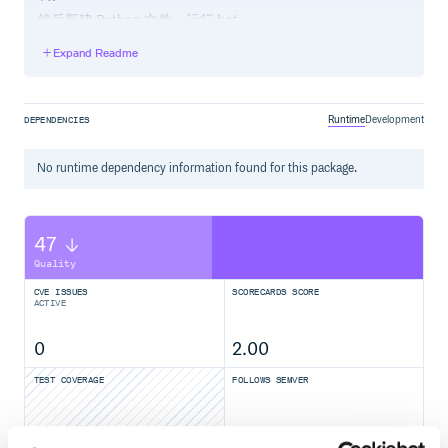
然后新建 Python 文件，运行 bot：
Expand Readme
from cqhttp import CQHttp

bot = CQHttp(api_root='http://127.0.0.1:5700/',

             access_token='your-token',

             secret='your-secret')

Runtime
Development
DEPENDENCIES
@bot.on_message

No
runtime
dependency information found for this package.
def handle_msg(event):

    bot.send(event, '你好呀，下面一条是你刚刚发的：')

    return {'reply': event['message'], 'at_sender': False
47
@bot.on_notice('group_increase')  # 如果插件版本是 3.x，这
def handle_group_increase(event):

Quality
    bot.send(event, message='欢迎新人～', auto_escape=T
CVE ISSUES
SCORECARDS SCORE
ACTIVE
@bot.on_request('group', 'friend')

def handle_request(event):

0
2.00
    return {'approve': True}  # 同意所有加群、加好友请求

TEST COVERAGE
FOLLOWS SEMVER
Yes
No Data
创建实例