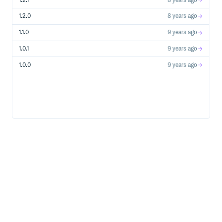
1.2.1
8 years ago
明。
1.2.0
8 years ago
运行实例
1.1.0
9 years ago
使用装饰器定义好处理函数之后，调用
即可运
bot.run()
1.0.1
9 years ago
行。你需要传入
和
参数，来指定服务端需要
host
port
运行在哪个地址，
然后在 CQHTTP 插件的配置文件中，在
1.0.0
9 years ago
项填写此地址（
）
。
post_url
http://host:port/
CQHttp Helper
项目根目录下的
文件是 SuperMarioSF
cqhttp_helper.py
贡献的帮助类，在
类的基础上提供了每个 API 调
CQHttp
用的具体函数，以便在支持的代码编辑器中使用代码补全
和文档速览。
注意，此文件不在 pip 安装的包中，需单独下载，如果以
后插件新增接口，此文件可能没有及时更新，但不影响使
用，你仍然可以像使用原始的
一样使用它。
CQHttp
部署
只适用于开发环境，不建议用于生产环境，因
bot.run()
此 SDK 从 1.2.1 版本开始提供
属性以获取其内部
bot.wsgi
兼容 WSGI 的 app 对象，从而可以使用 Gunicorn、uWSGI
等软件来部署。