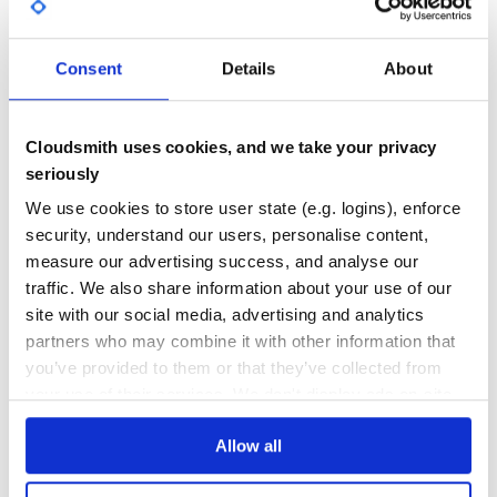
首先创建
类的实例，传入
，即为
GITHUB STARS
DEPENDENCIES
CQHttp
api_root
TOTAL
CQHTTP 插件的监听地址，例如
http://127.0.0.1:5700
，如果你不需要调用 API，也可以不传入。Access token
Consent
Details
About
128
0
和签名密钥也在这里传入，如果没有配置
access_token
或
项，则不传。
secret
DEPENDENCIES
DEPENDENCIES
OUTDATED
DEPRECATED
Cloudsmith uses cookies, and we take your privacy
事件处理
seriously
0
0
、
、
、
on_message
on_notice
on_request
装饰器分别对应插件的四个上报类型（
on_meta_event
We use cookies to store user state (e.g. logins), enforce
THREAT MODELLING
REPO AUDITS
），括号中指出要处理的消息类型（
post_type
security, understand our users, personalise content,
）、通知类型（
）、请求类型
message_type
notice_type
measure our advertising success, and analyse our
（
）、元事件类型（
），
request_type
meta_event_type
No Data
No Data
traffic. We also share information about your use of our
一次可指定多个，如果留空，则会处理所有这个上报类型
的上报。在上面的例子中
函数将会在收到任
handle_msg
site with our social media, advertising and analytics
31
意渠道的消息时被调用，
函数会
handle_group_increase
partners who may combine it with other information that
在群成员增加时调用。
Maintenance
you’ve provided to them or that they’ve collected from
上面装饰器装饰的函数，统一接受一个参数，即为上报的
your use of their services. We don't display ads on-site.
60
数据，具体数据内容见 事件上报；返回值可以是一个字
典，会被自动作为 JSON 响应返回给 CQHTTP 插件，具体
Docs
见 上报请求的响应数据格式。
Allow all
Learn how to distribute
cqhttp
in your
API 调用