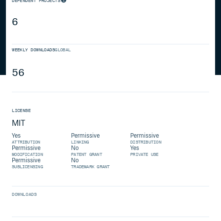
DEPENDENT PROJECTS
6
WEEKLY DOWNLOADS
GLOBAL
56
LICENSE
MIT
Yes
Permissive
Permissive
ATTRIBUTION
LINKING
DISTRIBUTION
Permissive
No
Yes
MODIFICATION
PATENT GRANT
PRIVATE USE
Permissive
No
SUBLICENSING
TRADEMARK GRANT
DOWNLOADS