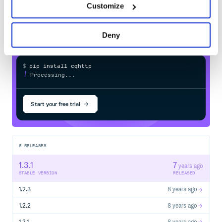
Customize
own private
PyPI
registry
在设置了
的情况下，直接在
类的实例
api_root
CQHttp
上就可以调用 API，例如
bot.send_private_msg(user_id=123456,
Deny
message='hello')
，这里的
即为
发
send_private_msg
/send_private_msg
送私聊消息 中的
，
API 所需参数直接
/send_private_msg
通过命名参数（keyword argument）传入
。其它 API 见
$
p
i
p
i
n
s
t
a
l
l
c
q
h
t
t
p
API 列表。
✓
/
Done
Processing...
为了简化发送消息的操作，提供了
函数，这里的第一个参数
send(context, message)
也就是上报数据，传入之后函数会自己判断当前
Start your free trial
context
需要发送到哪里（哪个好友，或哪个群），无需手动再指
定，其它参数仍然可以从 keyword argument 指定，例如
。
auto_escape=True
每个 API 调用最后都会由
库来发出请求，如果
requests
8
RELEASES
网络无法连接，它可能会抛出
等异常，
ConnectionError
见 错误与异常。而一旦请求成功，本 SDK 会判断 HTTP 响
1.3.1
7
years ago
应状态码，只有当状态码为 200，且
字段为
status
ok
STABLE VERSION
RELEASED
或
时，会返回
字段的内容，否则抛出
async
data
1.2.3
8 years ago
异常，在这个异常中你可以通过
cqhttp.Error
和
属性来获取 HTTP 状态码和插件
status_code
retcode
1.2.2
8 years ago
的
（如果状态码不为 200，则
为
retcode
retcode
None），具体响应状态码和
的含义，见 响应说
retcode