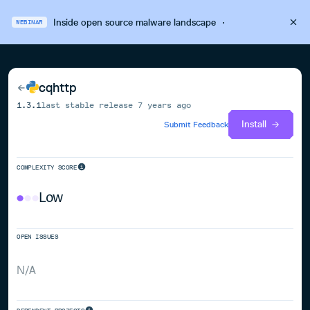
Inside open source malware landscape
·
WEBINAR
cqhttp
1.3.1
last stable release
7 years ago
Install
Submit Feedback
COMPLEXITY SCORE
Low
OPEN ISSUES
N/A