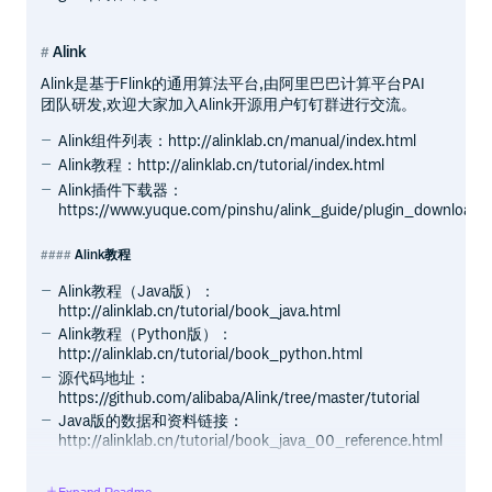
Alink
Alink是基于Flink的通用算法平台,由阿里巴巴计算平台PAI
团队研发,欢迎大家加入Alink开源用户钉钉群进行交流。
Alink组件列表：http://alinklab.cn/manual/index.html
Alink教程：http://alinklab.cn/tutorial/index.html
Alink插件下载器：
https://www.yuque.com/pinshu/alink_guide/plugin_downloade
Alink教程
Alink教程（Java版）：
http://alinklab.cn/tutorial/book_java.html
Alink教程（Python版）：
http://alinklab.cn/tutorial/book_python.html
源代码地址：
https://github.com/alibaba/Alink/tree/master/tutorial
Java版的数据和资料链接：
http://alinklab.cn/tutorial/book_java_00_reference.html
Python版的数据和资料链接：
http://alinklab.cn/tutorial/book_python_00_reference.html
Expand Readme