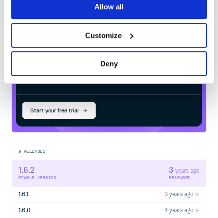
Allow all
your own private
Maven
registry
修改pip源，或者直接使用下面的链接下载 whl 包，然后
使用
安装：
pip
Flink 1.13：链接 (MD5:
Customize
d4b7b1fe6474b11ca7f45d0fb0daf5bc)
Flink 1.12：链接 (MD5:
527b9ac24383ccc8593cd61b06cc610d)
Deny
Flink 1.11：链接 (MD5:
$
m
v
n
i
n
s
t
a
l
l
c
o
m
.
a
l
i
b
a
b
a
.
a
l
i
n
k
:
a
l
i
n
k
_
t
o
r
c
h
_
p
r
e
d
i
c
t
o
r
_
f
i
n
1
.
1
1
_
2
.
1
1
7e59ba00b3739386996cf55d8f522ed2)
/
✓
Done
Processing...
Flink 1.10：链接 (MD5:
6d5d9048c9a44f27285467c5117e8deb)
Flink 1.9: 链接 (MD5:
Start your free trial
e89ac35a6a1c63c0426f3d9ca1025880)
如果有多个版本的 Python，可能需要使用特定版本的
，比如
；如果使用 Anaconda，则需要在
pip
pip3
Anaconda 命令行中进行安装。
9
RELEASES
开始使用：
1.6.2
3
years ago
可以通过 Jupyter Notebook 来开始使用 PyAlink，能获得
STABLE VERSION
RELEASED
更好的使用体验。
1.6.1
3 years ago
使用步骤：
1.6.0
4 years ago
在命令行中启动Jupyter：
，并新建
jupyter notebook