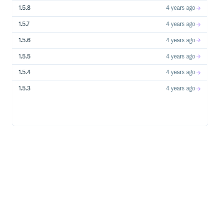
Python 3 的 Notebook 。
1.5.8
4 years ago
导入 pyalink 包：
。
from pyalink.alink import *
1.5.7
4 years ago
使用方法创建本地运行环境：
useLocalEnv(parallism, flinkHome=None,
1.5.6
4 years ago
config=None)
。 其中，参数
表示执行所使用的并行度；
parallism
1.5.5
4 years ago
为 flink 的完整路径，一般情况不需要设置；
flinkHome
为Flink所接受的配置参数。运行后出现如下所示
config
1.5.4
4 years ago
的输出，表示初始化运行环境成功：
1.5.3
4 years ago
开始编写 PyAlink 代码，例如：
source = CsvSourceBatchOp()\

    .setSchemaStr("sepal_length double, sepal_width doub
    .setFilePath("https://alink-release.oss-cn-beijing.al
res = source.select(["sepal_length", "sepal_width"])

df = res.collectToDataframe()

编写代码：
在 PyAlink 中，算法组件提供的接口基本与 Java API 一