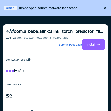
Inside open source malware landscape
·
WEBINAR
com.alibaba.alink:alink_torch_predictor_flink-1.11_2.11
1.6.2
last stable release
3 years ago
Install
Submit Feedback
COMPLEXITY SCORE
High
OPEN ISSUES
52