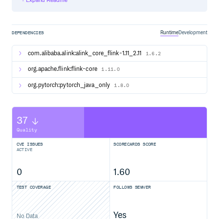
Alink教程(Java版)代码的运行攻略
http://alinklab.cn/tutorial/book_java_00_code_help.html
Alink教程(Python版)代码的运行攻略
Runtime
Development
DEPENDENCIES
http://alinklab.cn/tutorial/book_python_00_code_help.html
com.alibaba.alink:alink_core_flink-1.11_2.11
1.6.2
开源算法列表
org.apache.flink:flink-core
1.11.0
PyAlink 使用截图
org.pytorch:pytorch_java_only
1.8.0
快速开始
37
PyAlink 使用介绍
Quality
CVE ISSUES
SCORECARDS SCORE
使用前准备：
ACTIVE
包名和版本说明：
0
1.60
PyAlink 根据 Alink 所支持的 Flink 版本提供不同的
TEST COVERAGE
FOLLOWS SEMVER
Python 包： 其中，
包对应为 Alink 所支持的最
pyalink
新 Flink 版本，当前为 1.13，而
为旧
pyalink-flink-***
版本的 Flink 版本，当前提供
,
pyalink-flink-1.12
Yes
No Data