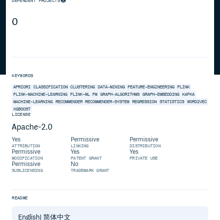
DEPENDENT PROJECTS
0
KEYWORDS
APRIORI
CLASSIFICATION
CLUSTERING
DATA-MINING
FEATURE-ENGINEERING
FLINK
FLINK-MACHINE-LEARNING
FLINK-ML
FM
GRAPH-ALGORITHMS
GRAPH-EMBEDDING
KAFKA
MACHINE-LEARNING
RECOMMENDER
RECOMMENDER-SYSTEM
REGRESSION
STATISTICS
WORD2VEC
XGBOOST
LICENSE
Apache-2.0
Yes
Permissive
Permissive
ATTRIBUTION
LINKING
DISTRIBUTION
Permissive
Yes
Yes
MODIFICATION
PATENT GRANT
PRIVATE USE
Permissive
No
SUBLICENSING
TRADEMARK GRANT
README
English| 简体中文