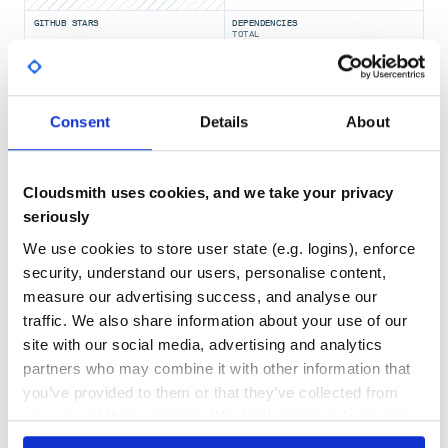
,
和
pyalink-flink-1.11
pyalink-flink-1.10
。
GITHUB STARS
DEPENDENCIES
pyalink-flink-1.9
TOTAL
Python 包的版本号与 Alink 的版本号一致，例如
1.6.2
。
3,604
3
####安装步骤：
DEPENDENCIES
DEPENDENCIES
Consent
Details
About
OUTDATED
DEPRECATED
确保使用环境中有Python3，版本限于 3.6，3.7 和
3.8。
2
0
确保使用环境中安装有 Java 8。
Cloudsmith uses cookies, and we take your privacy
使用 pip 命令进行安装：
、
pip install pyalink
THREAT MODELLING
REPO AUDITS
seriously
、
pip install pyalink-flink-1.12
、
pip install pyalink-flink-1.11
We use cookies to store user state (e.g. logins), enforce
No
No
或者
pip install pyalink-flink-1.10
security, understand our users, personalise content,
。
pip install pyalink-flink-1.9
measure our advertising success, and analyse our
36
安装注意事项：
traffic. We also share information about your use of our
Maintenance
site with our social media, advertising and analytics
和
不能同时安装，也不能
pyalink
pyalink-flink-***
60
与旧版本同时安装。 如果之前安装过
或者
partners who may combine it with other information that
pyalink
，请使用
Docs
pyalink-flink-***
pip uninstall pyalink
you’ve provided to them or that they’ve collected from
或者
卸载之前的版
pip uninstall pyalink-flink-***
your use of their services. We don't display ads on-site.
本。
Learn how to distribute
this package
in
出现
安装缓慢或不成功的情况，可以参考这篇文章
pip