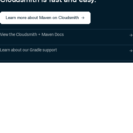
    <version>1.13.0</version>

</dependency>

<dependency>

    <groupId>org.apache.flink</groupId>

Learn more about Maven on Cloudsmith
    <artifactId>flink-table-planner_2.11</artifactId>

    <version>1.13.0</version>

</dependency>

<dependency>

View the Cloudsmith + Maven Docs
    <groupId>org.apache.flink</groupId>

    <artifactId>flink-clients_2.11</artifactId>

    <version>1.13.0</version>

Learn about our Gradle support
Flink-1.12 的 Maven 依赖
Learn about our SBT support
<dependency>

    <groupId>com.alibaba.alink</groupId>

    <artifactId>alink_core_flink-1.12_2.11</artifactId>

    <version>1.6.2</version>

</dependency>

<dependency>

    <groupId>org.apache.flink</groupId>

    <artifactId>flink-streaming-scala_2.11</artifactId>

    <version>1.12.1</version>

</dependency>

<dependency>

    <groupId>org.apache.flink</groupId>

Product
Industry Solutions
    <artifactId>flink-table-planner_2.11</artifactId>

Cloud-Native Artifact
Banking, Fintech,
    <version>1.12.1</version>

Management
Insurtech
</dependency>
