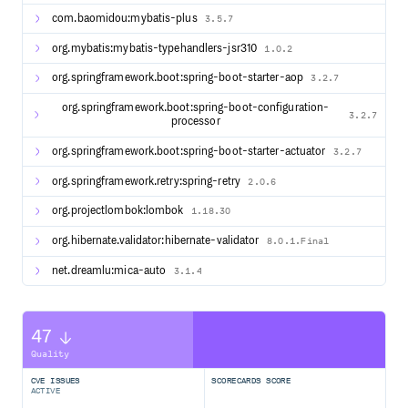
技术栈 版本 Java 17+ NodeJS 18+ Spring 6.1.15 Spring
com.baomidou:mybatis-plus
3.5.7
Boot 3.2.12 Spring Cloud 2023.0.3 Spring Cloud Alibaba
2023.0.1.2 Nacos Alibaba 2.3.2 Mybatis Plus 3.5.8
org.mybatis:mybatis-typehandlers-jsr310
1.0.2
org.springframework.boot:spring-boot-starter-aop
3.2.7
工程结构
org.springframework.boot:spring-boot-configuration-
3.2.7
processor
blade-tool

├── blade-core-boot -- 业务包综合模块

org.springframework.boot:spring-boot-starter-actuator
3.2.7
├── blade-core-cloud -- cloud封装模块

├── blade-core-datascope -- 数据权限封装模块

org.springframework.retry:spring-retry
2.0.6
├── blade-core-develop -- 代码生成封装模块

├── blade-core-launch -- 基础启动模块

org.projectlombok:lombok
1.18.30
├── blade-core-loadbalancer -- 灰度服务封装模块

├── blade-core-log -- 日志封装模块 

org.hibernate.validator:hibernate-validator
8.0.1.Final
├── blade-core-mybatis -- mybatis拓展封装模块 

├── blade-core-oss -- 对象存储封装模块 

net.dreamlu:mica-auto
3.1.4
├── blade-core-report -- 报表封装模块 

├── blade-core-secure -- 安全封装模块 

├── blade-core-social -- 第三方登录封装模块 

├── blade-core-swagger -- swagger拓展封装模块 

47
├── blade-core-test -- 单元测试封装模块 

Quality
├── blade-core-tool -- 单元测试封装模块 

CVE ISSUES
SCORECARDS SCORE
ACTIVE