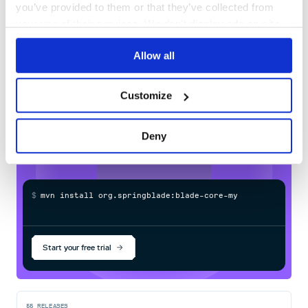
you’ve provided to them or that they’ve collected from
your use of their services. We don't display ads on-site.
60
后端项目
Docs
简介 地址 核心框架项目地址
Allow all
https://gitee.com/smallc/blade-tool 后端Gitee地址
https://gitee.com/smallc/SpringBlade 后端Github地址
Learn how to distribute
https://github.com/chillzhuang/SpringBlade 后端
Customize
org.springblade:blade-core-mybatis
in
SpringBoot版
https://gitee.com/smallc/SpringBlade/tree/boot/
your own private
Maven
registry
Deny
安全手册
简介 地址 Blade安全手册
https://www.kancloud.cn/smallchill/blade-safety
$
m
v
n
i
n
s
t
a
l
l
o
r
g
.
s
p
r
i
n
g
b
l
a
d
e
:
b
l
a
d
e
-
c
o
r
e
-
m
y
b
a
t
i
s
技术文档
简介 地址 SpringBlade开发手册一览
Start your free trial
https://gitee.com/smallc/SpringBlade/wikis/SpringBlade
开发手册 SpringBlade常见问题集锦
https://sns.bladex.cn/article-14966.html SpringBlade基于
Kuboard部署K8S https://kuboard.cn/learning/k8s-
practice/spring-blade/ SpringBlade基于Rainbond部署
55
RELEASES