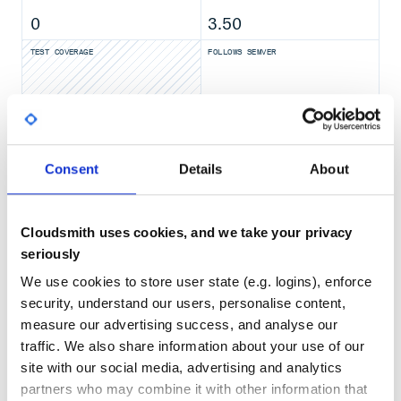
0
3.50
官方信息
简介 内容 官网地址 https://bladex.cn 问答社区
TEST COVERAGE
FOLLOWS SEMVER
https://sns.bladex.cn 会员计划 SpringBlade会员计划 交流
一群
(满) 交流二群
(满) 交流三群
477853168
751253339
No
(满) 交流四群
(满) 交流五群
784729540
1034621754
No Data
(满) 交流六群
(满) 交流七群
946350912
511624269
GITHUB STARS
DEPENDENCIES
298061704
TOTAL
Consent
Details
About
1,783
12
官方产品
简介 演示地址 BladeX企业级开发平台
DEPENDENCIES
DEPENDENCIES
OUTDATED
DEPRECATED
https://saber3.bladex.cn BladeX可视化数据大屏
Cloudsmith uses cookies, and we take your privacy
https://data.bladex.cn BladeX物联网开发平台
seriously
8
0
https://iot.bladex.cn
We use cookies to store user state (e.g. logins), enforce
THREAT MODELLING
REPO AUDITS
security, understand our users, personalise content,
前端项目
measure our advertising success, and analyse our
简介 地址 前端框架Sword(基于React)
No
No
traffic. We also share information about your use of our
https://gitee.com/smallc/Sword 前端框架Saber(基于
site with our social media, advertising and analytics
Vue2) https://gitee.com/smallc/Saber 前端框架Saber3(基
75
于Vue3) https://gitee.com/smallc/Saber3
partners who may combine it with other information that
Maintenance