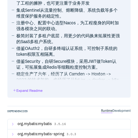
了工程的臃肿，也可更注重于业务开发
集成Sentinel从流量控制、熔断降级、系统负载等多个
维度保护服务的稳定性。
注册中心、配置中心选型Nacos，为工程瘦身的同时加
强各模块之间的联动。
极简封装了多租户底层，用更少的代码换来拓展性更强
的SaaS多租户系统。
借鉴OAuth2，自研多终端认证系统，可控制子系统的
token权限互相隔离。
借鉴Security，自研Secure模块，采用JWT做Token认
证，可拓展集成Redis等细颗粒度控制方案。
稳定生产了六年，经历了从 Camden -> Hoxton ->
2023 的技术架构，也经历了从fat jar -> docker -> k8s
+ jenkins的部署架构。
Expand Readme
项目分包明确，规范微服务的开发模式，使包与包之间
的分工清晰。
Runtime
Development
DEPENDENCIES
架构图
org.mybatis:mybatis
3.5.16
核心技术栈
org.mybatis:mybatis-spring
3.0.3