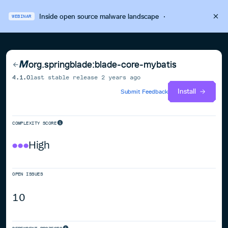
Inside open source malware landscape
·
WEBINAR
org.springblade:blade-core-mybatis
4.1.0
last stable release
2 years ago
Install
Submit Feedback
COMPLEXITY SCORE
High
OPEN ISSUES
10