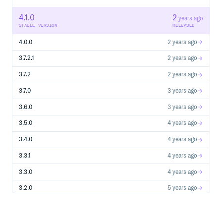
https://www.rainbond.com/docs/micro-
service/example/blade
4.1.0
2
years ago
STABLE VERSION
RELEASED
免费公开课
4.0.0
2 years ago
3.7.2.1
2 years ago
开源协议
3.7.2
2 years ago
LGPL（GNU Lesser General Public License）
3.7.0
3 years ago
LGPL是GPL的一个为主要为类库使用设计的开源协议。和
GPL要求任何使用/修改/衍生之GPL类库的的软件必须采用
3.6.0
3 years ago
GPL协议不同。LGPL允许商业软件通过类库引用(link)方式
使用LGPL类库而不需要开源商业软件的代码。这使得采用
3.5.0
4 years ago
LGPL协议的开源代码可以被商业软件作为类库引用并发布
3.4.0
4 years ago
和销售。
但是如果修改LGPL协议的代码或者衍生，则所有修改的代
3.3.1
4 years ago
码，涉及修改部分的额外代码和衍生的代码都必须采用
3.3.0
4 years ago
LGPL协议。因此LGPL协议的开源代码很适合作为第三方
类库被商业软件引用，但不适合希望以LGPL协议代码为基
3.2.0
5 years ago
础，通过修改和衍生的方式做二次开发的商业软件采用。
3.0.2
5 years ago
用户权益
3.0.1
6 years ago