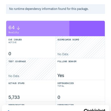
No
runtime
dependency information found for this package.
如何解决
如何解决上面
退分账
中分布式事务问题呢？ 选择使用tcc-
transaction框架，执行流程如下：
64
Try:
Quality
商家1收益户->冻结分账金额
商家2收益户->冻结分账金额
CVE ISSUES
SCORECARDS SCORE
ACTIVE
商家3收益户->冻结分账金额
平台手续费->冻结手续费
0
Try成功 => Confirm:
No Data
商家1收益户->扣除分账金额
TEST COVERAGE
FOLLOWS SEMVER
商家2收益户->扣除分账金额
商家3收益户->扣除分账金额
平台手续费->扣除手续费
Yes
No Data
平台收益户-> 增加金额(总分账金额+手续费)
Try失败 => Cancel:
GITHUB STARS
DEPENDENCIES
TOTAL
商家1收益户->解冻分账金额
商家2收益户->解冻分账金额
5,733
0
商家3收益户->解冻分账金额
平台手续费->解冻手续费
DEPENDENCIES
DEPENDENCIES
OUTDATED
DEPRECATED