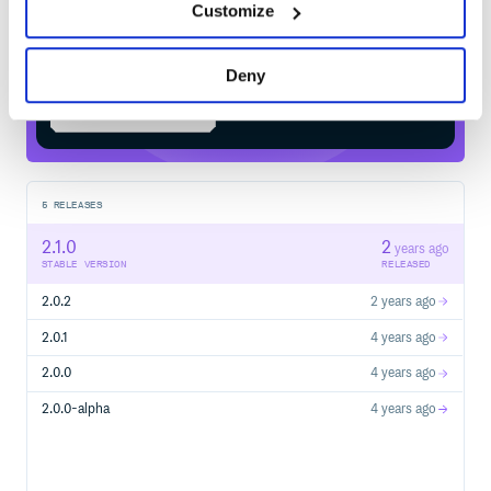
Customize
常见问题
$
m
v
n
i
n
s
t
a
l
l
o
r
g
.
m
e
n
g
y
u
n
:
t
c
c
-
t
r
a
n
s
a
c
t
i
o
n
-
p
a
r
e
n
t
常见问题
Deny
Start your free trial
讨论群
钉钉扫码入群
5
RELEASES
2.1.0
2
years ago
STABLE VERSION
RELEASED
2.0.2
2 years ago
2.0.1
4 years ago
2.0.0
4 years ago
2.0.0-alpha
4 years ago