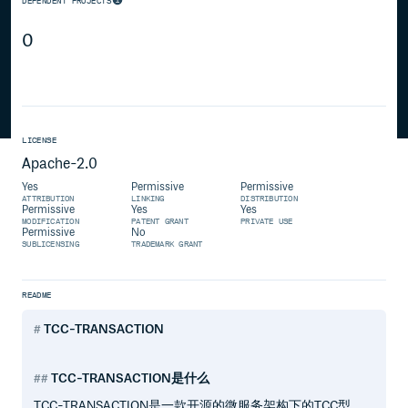
DEPENDENT PROJECTS
0
LICENSE
Apache-2.0
Yes
Permissive
Permissive
ATTRIBUTION
LINKING
DISTRIBUTION
Permissive
Yes
Yes
MODIFICATION
PATENT GRANT
PRIVATE USE
Permissive
No
SUBLICENSING
TRADEMARK GRANT
README
TCC-TRANSACTION
TCC-TRANSACTION是什么
TCC-TRANSACTION是一款开源的微服务架构下的TCC型