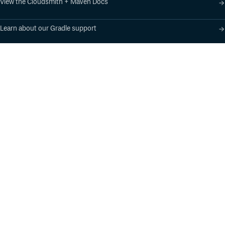
View the Cloudsmith + Maven Docs
Learn about our Gradle support
Learn about our SBT support
Product
Industry Solutions
Cloud-Native Artifact
Banking, Fintech,
Management
Insurtech
Software Supply Chain
AI, Machine Learning,
Security
Data Science
Global Software
Aviation, Transportation
Distribution
Software, Technology
Package Formats
Company
Integrations