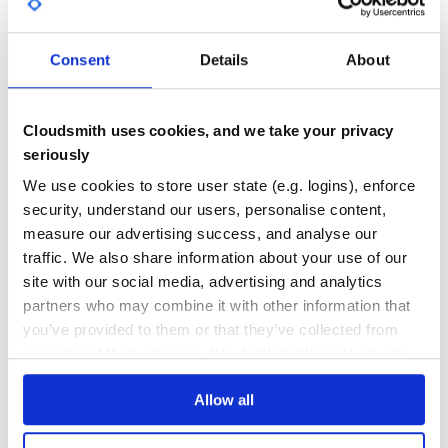
工作原理
0
0
第一阶段：主业务服务分别调用所有从业务的 try 操作，
Consent
Details
About
并在活动管理器中登记所有从业务服务。当所有从业务服
THREAT MODELLING
REPO AUDITS
务的 try 操作都调用成功或者某个从业务服务的 try 操作失
败，进入第二阶段。
No
No
第二阶段：活动管理器根据第一阶段的执行结果来执行
Cloudsmith uses cookies, and we take your privacy
confirm 或 cancel 操作。
seriously
如果第一阶段所有 try 操作都成功，则活动管理器调用所
36
有从业务活动的 confirm操作。否则调用所有从业务服务的
We use cookies to store user state (e.g. logins), enforce
Maintenance
cancel 操作。
security, understand our users, personalise content,
需要注意的是第二阶段 confirm 或 cancel 操作本身也是满
60
measure our advertising success, and analyse our
足最终一致性的过程，在调用 confirm 或 cancel 的时候也
Docs
可能因为某种原因（比如网络）导致调用失败，所以需要
traffic. We also share information about your use of our
活动管理支持重试的能力，同时这也就要求 confirm 和
site with our social media, advertising and analytics
cancel 操作具有幂等性。
Learn how to distribute
partners who may combine it with other information that
you’ve provided to them or that they’ve collected from
org.mengyun:tcc-transaction-parent
in
快速开始
your use of their services. We don't display ads on-site.
your own private
Maven
registry
官网
快速开始
Allow all
最新可用版本2.x