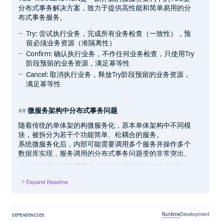
分布式事务解决方案，致力于提供高性能和简单易用的分
布式事务服务。
Try: 尝试执行业务，完成所有业务检查（一致性），预
留必须业务资源（准隔离性）
Confirm: 确认执行业务，不作任何业务检查，只使用Try
阶段预留的业务资源，满足幂等性
Cancel: 取消执行业务，释放Try阶段预留的业务资源，
满足幂等性
微服务架构中分布式事务问题
随着传统的单体架的构微服务化，原本单体架构中不同模
块，被拆分为若干个功能简单、松耦合的服务。
系统微服务化后，内部可能需要调用多个服务并操作多个
数据库实现，服务调用的分布式事务问题变的非常突出。
比如支付退款场景需要从各分账方退回平台收益户(退分
账)，再退还给付款方。其中
退分账
阶段， 涉及从多个分账
Expand Readme
方(商家1收益户，商家2收益户，商家3收益户，平台手续
费账户)扣款，这些账户分布在不同数据库， 比如商家3收
益户扣款失败，其他成功扣款需要回滚，这里需要分布式
事务保证一致性。
Runtime
Development
DEPENDENCIES