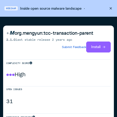
Inside open source malware landscape
·
WEBINAR
org.mengyun:tcc-transaction-parent
2.1.0
last stable release
2 years ago
Install
Submit Feedback
COMPLEXITY SCORE
High
OPEN ISSUES
31